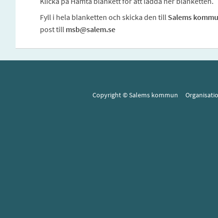
Klicka på Hämta blankett för att ladda ner blanketten.
Fyll i hela blanketten och skicka den till
Salems kommun,
post till
msb@salem.se
Copyright © Salems kommun Organisat