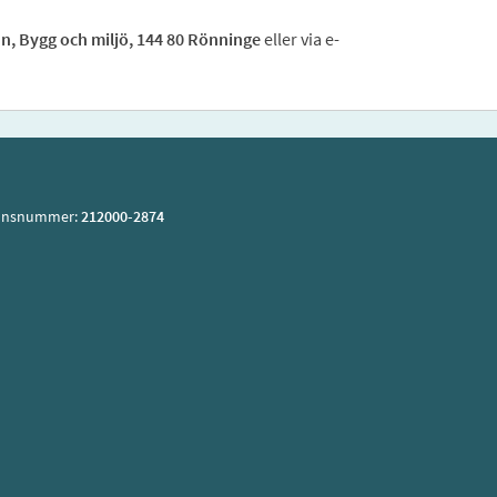
 Bygg och miljö, 144 80 Rönninge
eller via e-
ionsnummer:
212000-2874