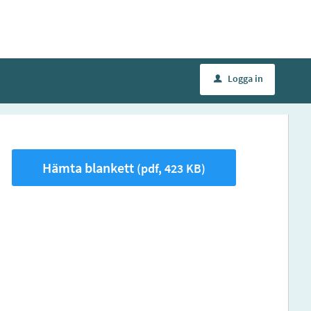
Logga in
u
Hämta blankett
(pdf, 423 KB)